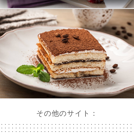
ー
約
ャ
リ
ビ
ー
ニ
ー
絡
その他のサイト：