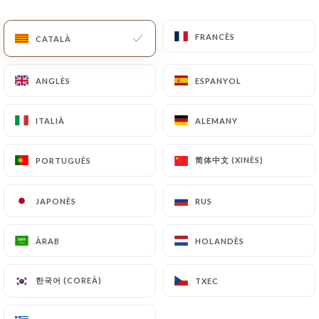
CA
MENÚ
FRANCÈS
FRANCÈS
CATALÀ
CATALÀ
ANGLÈS
ANGLÈS
ESPANYOL
ESPANYOL
ITALIÀ
ITALIÀ
ALEMANY
ALEMANY
/
INICI
CONTACTAR
Contactar
简体中文 (XINÈS)
简体中文 (XINÈS)
PORTUGUÈS
PORTUGUÈS
JAPONÈS
JAPONÈS
RUS
RUS
ÀRAB
ÀRAB
HOLANDÈS
HOLANDÈS
한국어 (COREÀ)
한국어 (COREÀ)
TXEC
TXEC
Au Dernier Métro