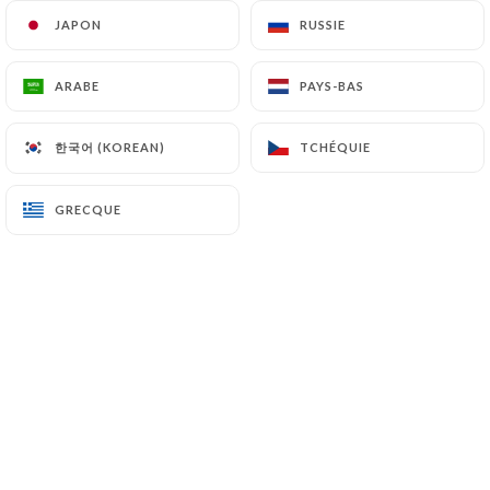
JAPON
JAPON
RUSSIE
RUSSIE
Unax S. a noté
ARABE
ARABE
PAYS-BAS
PAYS-BAS
U
1/5
Desastre, mesa reservada y no hay mesa
한국어 (KOREAN)
한국어 (KOREAN)
TCHÉQUIE
TCHÉQUIE
28/06/2026
•
08:26
GRECQUE
GRECQUE
AUDE M. a noté
A
5/5
tout et bon, les produits sont hyper frais,
le service convivial et efficace. Seul
"reproche" : les tables sont vraiment trop
serrées.
26/06/2026
•
05:46