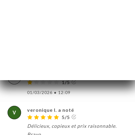
avoir un problème de fraîcheur : mon mari
a été malade toute la nuit ?!
04/03/2026
•
07:28
Estelle L. a noté
E
5/5
02/03/2026
•
04:04
EMILE A. a noté
E
1/5
01/03/2026
•
12:09
veronique l. a noté
5/5
Délicieux, copieux et prix raisonnable.
Bravo