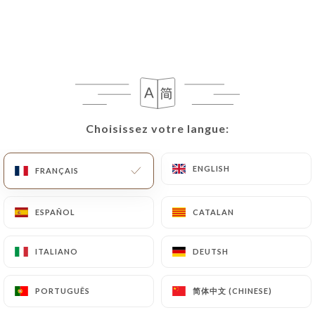
FR
MENU
/
Choisissez votre langue:
Choisissez votre langue:
ACCUEIL
LES AVIS
Les Avis
ENGLISH
ENGLISH
FRANÇAIS
FRANÇAIS
ESPAÑOL
ESPAÑOL
CATALAN
CATALAN
196 avis sur Uniiti
ITALIANO
ITALIANO
DEUTSH
DEUTSH
4.4 / 5
简体中文 (CHINESE)
简体中文 (CHINESE)
PORTUGUÊS
PORTUGUÊS
100% vrais avis, vérifiés.