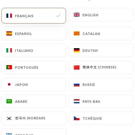
Poêlée de coeur de canard
8.00€
ENGLISH
ENGLISH
FRANÇAIS
FRANÇAIS
Oreille de cochon persillade
ESPAÑOL
ESPAÑOL
CATALAN
CATALAN
8.00€
L’œuf mayonnaise tout simplement
ITALIANO
ITALIANO
DEUTSH
DEUTSH
5.80€
简体中文 (CHINESE)
简体中文 (CHINESE)
PORTUGUÊS
PORTUGUÊS
Les cœurs de laitue et ventrèche à la plancha
8.10€
JAPON
JAPON
RUSSIE
RUSSIE
L'assiette d'Andouille Béarnaise aromatisée au
ARABE
ARABE
PAYS-BAS
PAYS-BAS
piment d'Espelette
6.30€
한국어 (KOREAN)
한국어 (KOREAN)
TCHÉQUIE
TCHÉQUIE
Cassolette Basque