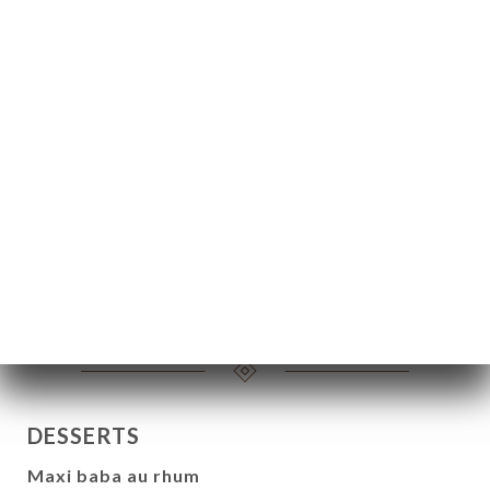
La Magret de canard, sauce poivre ou miel
15.20€
Le Parmentier au boudin de Mauléon
13.40€
La très belle entrecôte de chez Roger (350g)
18.70€
L'Andouillette A.A.A.A.A. de Père Duval
15.10€
DESSERTS
Maxi baba au rhum