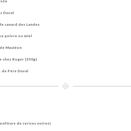
isée
ez Duval
 de canard des Landes
ce poivre ou miel
 de Mauléon
de chez Roger (350g)
. de Père Duval
nfiture de cerises noires)