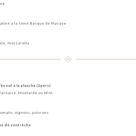
nne
ratiné a la tome Basque de Macaye
te, mozzarella
 boeuf à la plancha (2pers)
Béarnaise, Moutarde ou Miel
tomate, oignons, poivrons
che de ventrèche