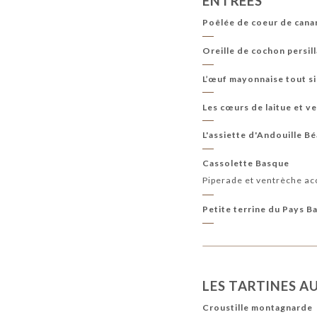
ENTRÉES
Poêlée de coeur de cana
Oreille de cochon persil
L’œuf mayonnaise tout 
Les cœurs de laitue et ve
L'assiette d'Andouille B
Cassolette Basque
Piperade et ventrèche ac
Petite terrine du Pays B
LES TARTINES A
Croustille montagnarde