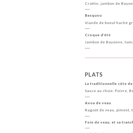
Crottin, jambon de Bayo
Basquou
Viande de boeuf haché g
Croque d'été
Jambon de Bayonne, toma
PLATS
La traditionnelle côte de
Sauce au choix: Poivre, 
Axoa de veau
Ragoût de veau, piment, 
Foie de veau, et sa tran