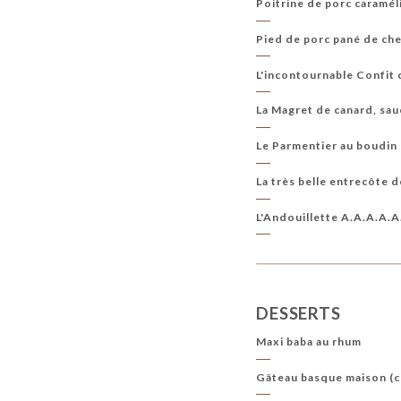
Poitrine de porc caramél
Pied de porc pané de ch
L'incontournable Confit
La Magret de canard, sau
Le Parmentier au boudin
La très belle entrecôte 
L'Andouillette A.A.A.A.A
DESSERTS
Maxi baba au rhum
Gâteau basque maison (co