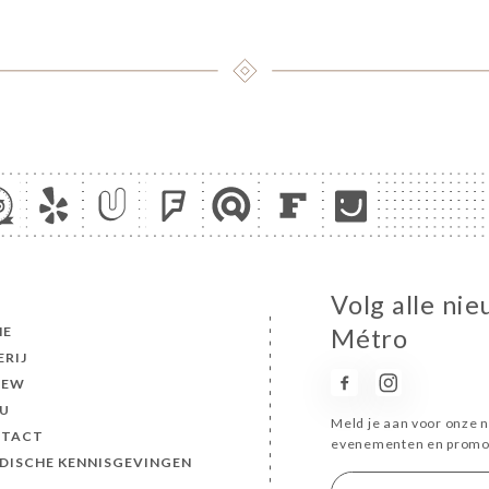
Volg alle ni
ME
Métro
ERIJ
IEW
U
Meld je aan voor onze n
TACT
evenementen en promot
IDISCHE KENNISGEVINGEN