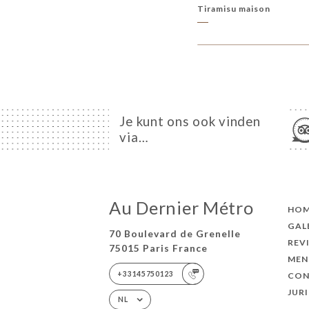
Tiramisu maison
Je kunt ons ook vinden
via…
Au Dernier Métro
HO
GAL
70 Boulevard de Grenelle
REV
75015 Paris France
MEN
+33145750123
CON
JUR
NL