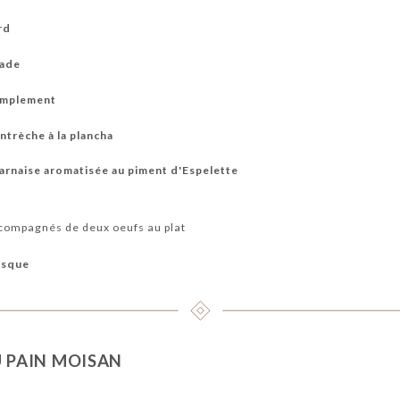
rd
lade
simplement
ntrèche à la plancha
éarnaise aromatisée au piment d'Espelette
compagnés de deux oeufs au plat
asque
U PAIN MOISAN